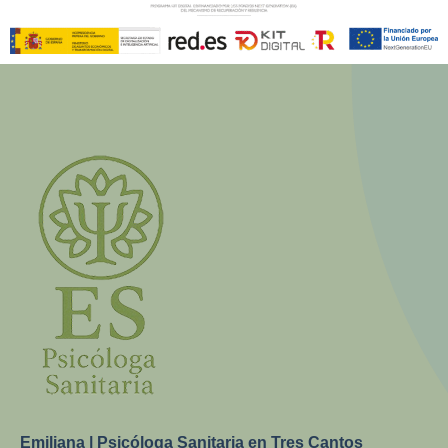
Emiliana | Psicóloga Sanitaria en Tres Cantos