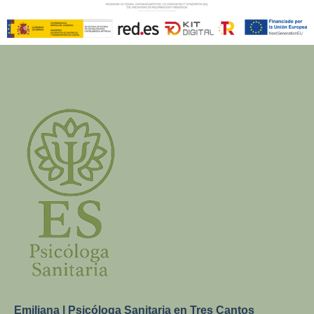
Emiliana | Psicóloga Sanitaria en Tres Cantos